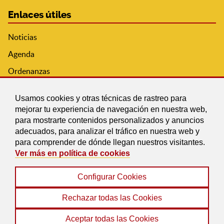
Enlaces útiles
Noticias
Agenda
Ordenanzas
Entidades y asociaciones
Usamos cookies y otras técnicas de rastreo para
mejorar tu experiencia de navegación en nuestra web,
para mostrarte contenidos personalizados y anuncios
adecuados, para analizar el tráfico en nuestra web y
para comprender de dónde llegan nuestros visitantes.
Ver más en política de cookies
Configurar Cookies
Aviso legal
|
Política de Cookies
|
Accesibilidad
|
Protección de Datos
|
Mapa Web
Rechazar todas las Cookies
© 2022 Ayuntamiento de Diezma
Aceptar todas las Cookies